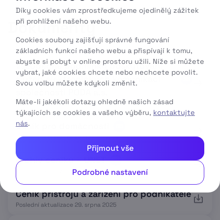
Díky cookies vám zprostředkujeme ojedinělý zážitek
při prohlížení našeho webu.
Dokumenty
Cookies soubory zajišťují správné fungování
základních funkcí našeho webu a přispívají k tomu,
abyste si pobyt v online prostoru užili. Níže si můžete
Všeobecné podmínky poskytování
vybrat, jaké cookies chcete nebo nechcete povolit.
služeb elektronických komunikací
35
Svou volbu můžete kdykoli změnit.
společnosti PODA a.s.
Máte-li jakékoli dotazy ohledně našich zásad
Poslední aktualizace 1. listopadu 2023
týkajících se cookies a vašeho výběru,
kontaktujte
nás
.
Ceník pro domácnosti
66
Poslední aktualizace 29. června 2026
Přijmout vše
Archiv ceníku – UNET
59
Poslední aktualizace 17. září 2018
Podrobné nastavení
Ceník přístrojů a zařízení pro podnikatele
Poslední aktualizace 29. srpna 2025