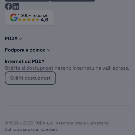
1 200+ recenzí
4,6
PODA
O nás
Podpora a pomoc
Novinky a tipy
Kontakty
Doporuč PODU
Internet od PODY
Podpora
Dokumenty
Ověřte si dostupnost našeho internetu na vaší adrese.
Vyjádření o existenci sítí
Logomanuál
Whistleblowing
Kabelová televize
Ověřit dostupnost
Projekt EU
Sociálně znevýhodněné osoby
Optický internet do bytu
Bydlíte u Heimstaden?
Bezdrátový internet do domu
Internet pro firmy
© 1996 - 2026 PODA a.s., Všechna práva vyhrazena
Ochrana soukromí
Cookies