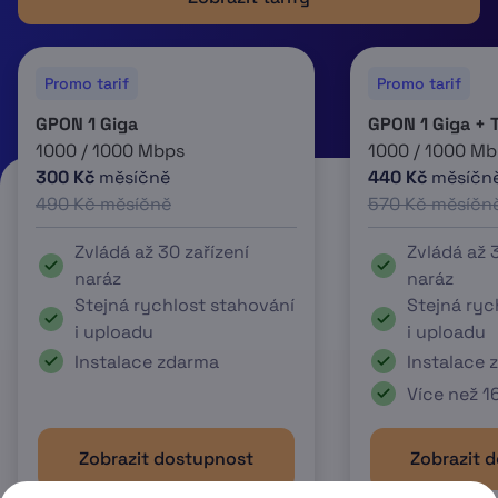
Promo tarif
Promo tarif
GPON 1 Giga
GPON 1 Giga + 
1000 / 1000 Mbps
1000 / 1000 Mb
300 Kč
měsíčně
440 Kč
měsíčn
490 Kč měsíčně
570 Kč měsíčn
Zvládá až 30 zařízení
Zvládá až 3
naráz
naráz
Stejná rychlost stahování
Stejná ryc
i uploadu
i uploadu
Instalace zdarma
Instalace 
Více než 1
Zobrazit dostupnost
Zobrazit 