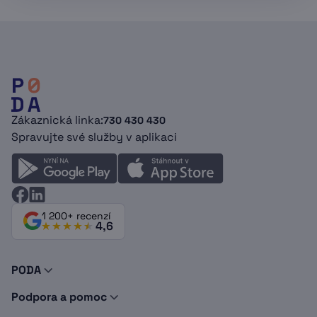
Zákaznická linka:
730 430 430
Spravujte své služby v aplikaci
1 200+ recenzí
4,6
PODA
O nás
Podpora a pomoc
Novinky a tipy
Kontakty
Doporuč PODU