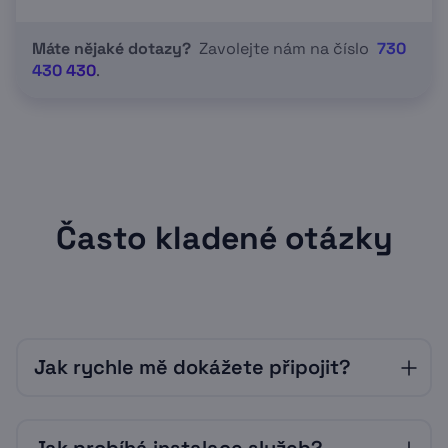
Máte nějaké dotazy?
Zavolejte nám na číslo
730
430 430
.
Často kladené otázky
Jak rychle mě dokážete připojit?
Vždy velmi záleží na okolnostech a vytížení
našich techniků. Často je však možné