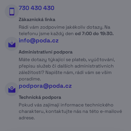
Více informací o platbách
naleznete v sekci
730 430 430
Podpora
.
Zákaznická linka
Rádi vám zodpovíme jakékoliv dotazy. Na
telefonu jsme každý den
od 7:00 do 19:30.
info@poda.cz
Administrativní podpora
Máte dotazy týkající se plateb, vyúčtování,
přepisu služeb či dalších administrativních
záležitostí? Napište nám, rádi vám se vším
poradíme.
podpora@poda.cz
Technická podpora
Pokud vás zajímají informace technického
charakteru, kontaktujte nás na této e-mailové
adrese.