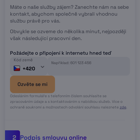
Máte o naše služby zájem? Zanechte nám na sebe
kontakt, abychom společně vybrali vhodnou
službu právě pro vás.
Obvykle se ozveme do několika minut, nejpozději
však následující pracovní den.
Požádejte o připojení k internetu hned teď
Kód země
Například: 601 123 456
+420
Ozvěte se mi
Odesláním formuláře s telefonním číslem souhlasíte se
zpracováním údaje a s kontaktováním s nabídkou služeb. Více o
ochraně soukromí a možnostech odvolání souhlasu naleznete
zde
.
Podpis smlouvy online
2