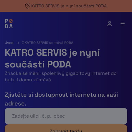
Skip
KATRO SERVIS je nyní součástí PODA.
to
content
Úvod
→
Z KATRO SERVIS se stává PODA
KATRO SERVIS je nyní
součástí PODA
Značka se mění, spolehlivý gigabitový internet do
bytu i domu zůstává.
Zjistěte si dostupnost internetu na vaší
adrese.
Zobrazit tarify