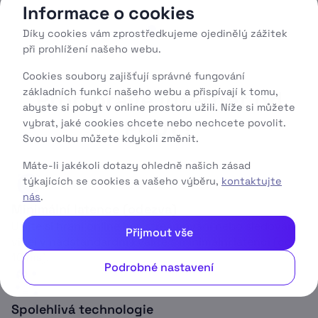
Informace o cookies
Díky cookies vám zprostředkujeme ojedinělý zážitek
při prohlížení našeho webu.
Cookies soubory zajišťují správné fungování
základních funkcí našeho webu a přispívají k tomu,
Proč právě internet od
abyste si pobyt v online prostoru užili. Níže si můžete
PODY?
vybrat, jaké cookies chcete nebo nechcete povolit.
Svou volbu můžete kdykoli změnit.
Máte-li jakékoli dotazy ohledně našich zásad
týkajících se cookies a vašeho výběru,
kontaktujte
nás
.
Minimální latence (odezva)
Užijte si hraní online her, streamování nebo sledování
Přijmout vše
videí v nadstandardní kvalitě s minimální latencí (cca
10 ms).
Podrobné nastavení
Spolehlivá technologie