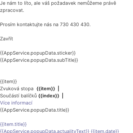
Je nám to líto, ale váš požadavek nemůžeme právě
zpracovat.
Prosím kontaktujte nás na 730 430 430.
Zavřít
{{AppService.popupData.sticker}}
{{AppService.popupData.subTitle}}
{{item}}
Zvuková stopa
{{item}}
|
Součástí balíčků
{{index}}
|
Více informací
{{AppService.popupData.title}}
{{item.title}}
{{AppService.popupData.actualityText}} {{item.date}}