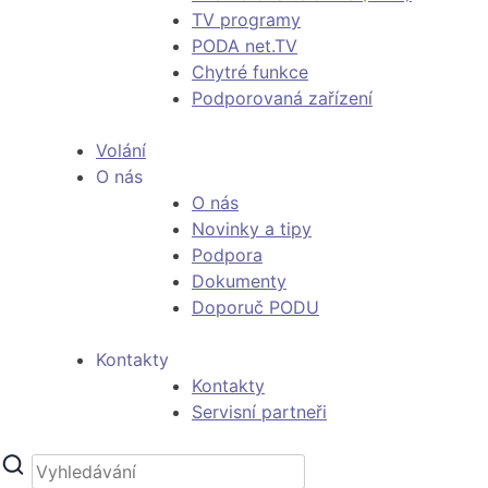
TV programy
PODA net.TV
Chytré funkce
Podporovaná zařízení
Volání
O nás
O nás
Novinky a tipy
Podpora
Dokumenty
Doporuč PODU
Kontakty
Kontakty
Servisní partneři