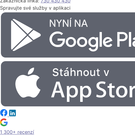
Zákaznická linka:
730 430 430
Spravujte své služby v aplikaci
1 300+ recenzí