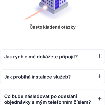
Často kladené otázky
Jak rychle mě dokážete připojit?
Vždy velmi záleží na okolnostech a vytížení
Jak probíhá instalace služeb?
našich techniků. Často je však možné připojení
realizovat už následující pracovní den. Přesnější
informace vám sdělí operátor, který se vám ozve
Průběh instalace se liší podle technologie služeb.
na číslo zadané v nezávazné objednávce.
Co bude následovat po odeslání
Vždy ji však poskytujeme zdarma (s výjimkou 2
objednávky s mým telefonním číslem?
Gb/s připojení). Před instalací je vhodné si