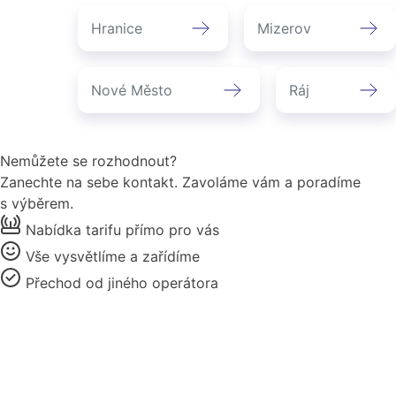
přibližně kolem hodiny a čtvrt. Stejně jako v
Poličce a okolí
.
Hranice
Mizerov
případě bytu zahrnuje instalace i tmelení a
následný úklid.
Nové Město
Ráj
Nemůžete se rozhodnout?
Zanechte na sebe kontakt. Zavoláme vám a poradíme
s výběrem.
Nabídka tarifu přímo pro vás
Vše vysvětlíme a zařídíme
Přechod od jiného operátora