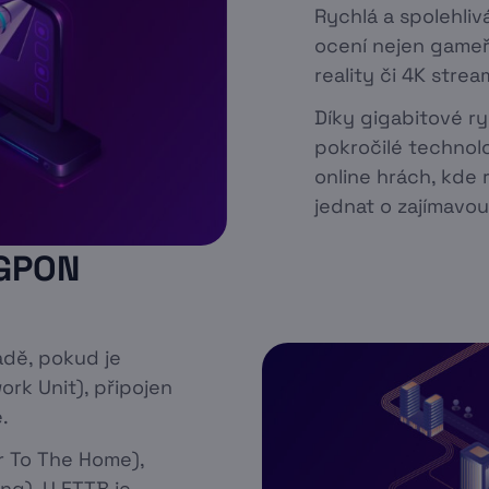
Rychlá a spolehliv
ocení nejen gameři
reality či 4K strea
Díky gigabitové r
pokročilé technolo
online hrách, kde
jednat o zajímavo
 GPON
adě, pokud je
ork Unit), připojen
.
er To The Home),
ing). U FTTB je