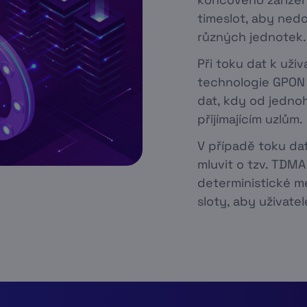
timeslot, aby nedo
různých jednotek.
Při toku dat k uži
technologie GPON 
dat, kdy od jednoh
přijímajícím uzlům.
V případě toku da
mluvit o tzv. TDMA
deterministické me
sloty, aby uživatel