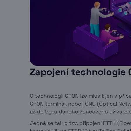
Zapojení technologie
O technologii GPON lze mluvit jen v příp
GPON terminál, neboli ONU (Optical Netw
až do bytu daného koncového uživatele
Jedná se tak o tzv. připojení FTTH (Fib
které se liší od FTTB (Fiber To The Build