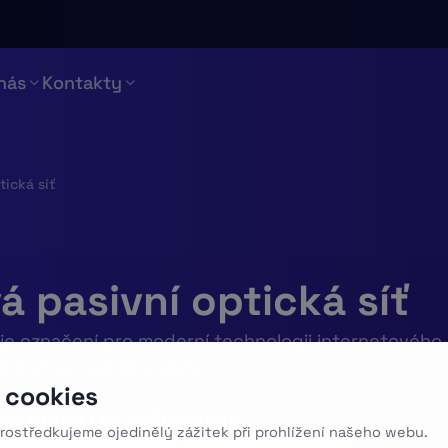
nás
Kontakty
ická síť
á pasivní optická síť
 je označení pro moderní technologii internetového
hlosti až několika Gb/s.
 cookies
dostupný i na vaší adrese
rostředkujeme ojedinělý zážitek při prohlížení našeho webu.