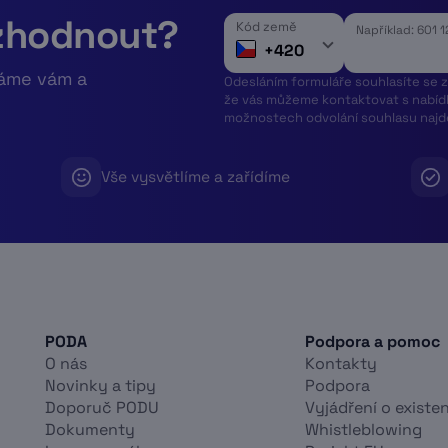
zhodnout?
Kód země
Například: 601 
+420
láme vám a
Odesláním formuláře souhlasíte se z
že vás můžeme kontaktovat s nabíd
možnostech odvolání souhlasu naj
Vše vysvětlíme a zařídíme
PODA
Podpora a pomoc
O nás
Kontakty
Novinky a tipy
Podpora
Doporuč PODU
Vyjádření o existen
Dokumenty
Whistleblowing