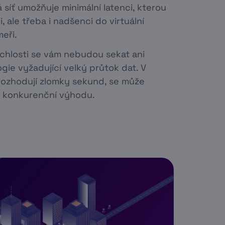
á síť umožňuje minimální latenci, kterou
, ale třeba i nadšenci do virtuální
meři.
ychlosti se vám nebudou sekat ani
gie vyžadující velký průtok dat. V
 rozhodují zlomky sekund, se může
u konkurenční výhodu.