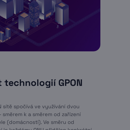
t technologií GPON
sítě spočívá ve využívání dvou
– směrem k a směrem od zařízení
le (domácnosti). Ve směru od
í je každému ONU přidělen konkrétní