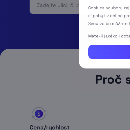
Cookies soubory zaj
si pobyt v online pr
Svou volbu můžete k
Máte-li jakékoli do
Proč 
Cena/rychlost