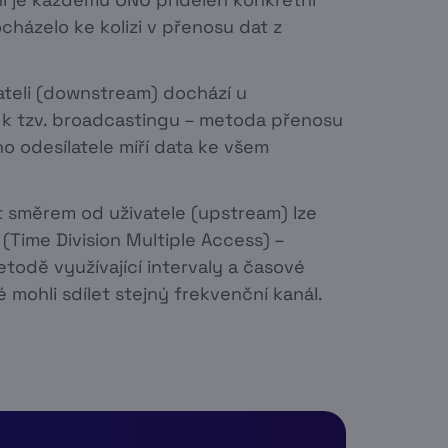
cházelo ke kolizi v přenosu dat z
vateli (downstream) dochází u
k tzv. broadcastingu – metoda přenosu
o odesílatele míří data ke všem
t směrem od uživatele (upstream) lze
 (Time Division Multiple Access) –
todě využívající intervaly a časové
é mohli sdílet stejný frekvenční kanál.