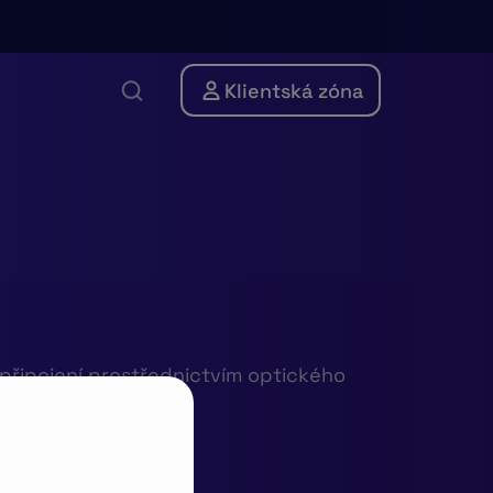
Klientská zóna
 připojení prostřednictvím optického