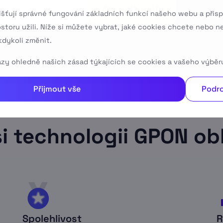
Zobrazit tarify
išťují správné fungování základních funkcí našeho webu a přisp
ostoru užili. Níže si můžete vybrat, jaké cookies chcete nebo n
dykoli změnit.
tazy ohledně našich zásad týkajících se cookies a vašeho výběr
Přijmout vše
Podro
si technologii GPON obl
Spolehlivost
R