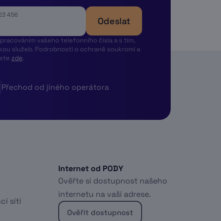
123 456
Odeslat
pracováním vašeho telefonního čísla a s tím,
kou služeb. Podrobnosti o ochraně soukromí a
dete
zde
.
Přechod od jiného operátora
Internet od PODY
Ověřte si dostupnost našeho
internetu na vaší adrese.
ci sítí
Ověřit dostupnost