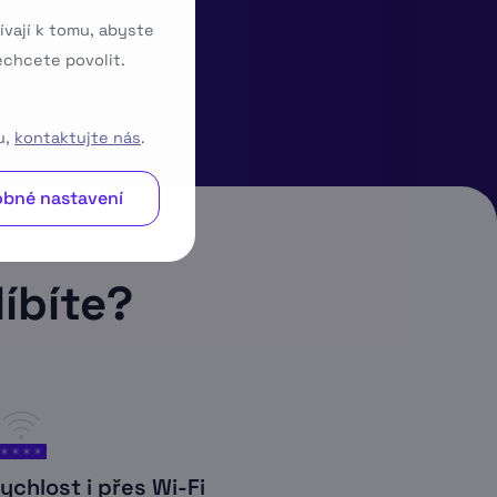
ívají k tomu, abyste
echcete povolit.
u,
kontaktujte nás
.
bné nastavení
íbíte?
ychlost i přes Wi-Fi