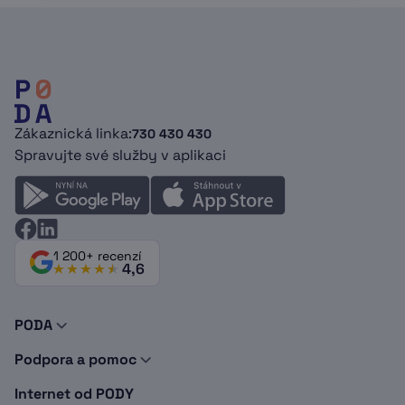
Zákaznická linka:
730 430 430
Spravujte své služby v aplikaci
1 200+ recenzí
4,6
PODA
O nás
Podpora a pomoc
Novinky a tipy
Kontakty
Doporuč PODU
Internet od PODY
Podpora
Dokumenty