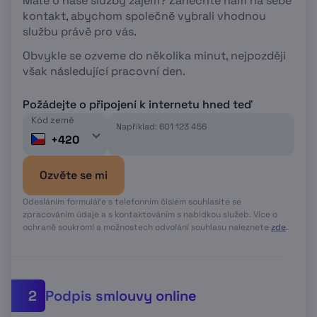
Máte o naše služby zájem? Zanechte nám na sebe
kontakt, abychom společně vybrali vhodnou
službu právě pro vás.
Obvykle se ozveme do několika minut, nejpozději
však následující pracovní den.
Požádejte o připojení k internetu hned teď
Kód země
Například: 601 123 456
+420
Ozvěte se mi
Odesláním formuláře s telefonním číslem souhlasíte se
zpracováním údaje a s kontaktováním s nabídkou služeb. Více o
ochraně soukromí a možnostech odvolání souhlasu naleznete
zde
.
Podpis smlouvy online
2