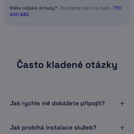
Máte nějaké dotazy?
Zavolejte nám na číslo
730
430 430
.
Často kladené otázky
Jak rychle mě dokážete připojit?
Vždy velmi záleží na okolnostech a vytížení
Jak probíhá instalace služeb?
našich techniků. Často je však možné
připojení realizovat už následující pracovní