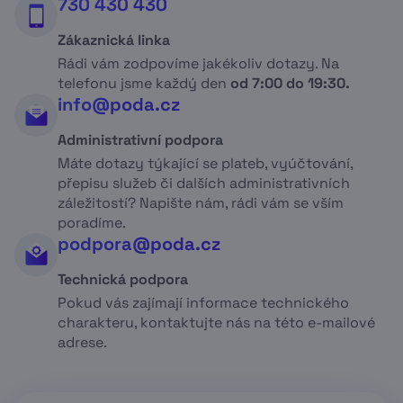
730 430 430
Podpora
.
Zákaznická linka
Rádi vám zodpovíme jakékoliv dotazy. Na
telefonu jsme každý den
od 7:00 do 19:30.
info@poda.cz
Administrativní podpora
Máte dotazy týkající se plateb, vyúčtování,
přepisu služeb či dalších administrativních
záležitostí? Napište nám, rádi vám se vším
poradíme.
podpora@poda.cz
Technická podpora
Pokud vás zajímají informace technického
charakteru, kontaktujte nás na této e-mailové
adrese.