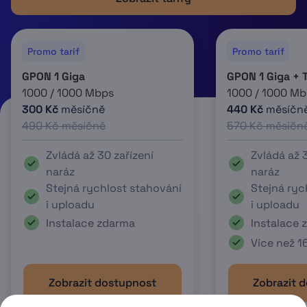
Promo tarif
Promo tarif
GPON 1 Giga
GPON 1 Giga + 
1000 / 1000 Mbps
1000 / 1000 Mb
300 Kč
měsíčně
440 Kč
měsíčn
490 Kč měsíčně
570 Kč měsíčn
Zvládá až 30 zařízení
Zvládá až 3
naráz
naráz
Stejná rychlost stahování
Stejná ryc
i uploadu
i uploadu
Instalace zdarma
Instalace 
Více než 1
Zobrazit dostupnost
Zobrazit 