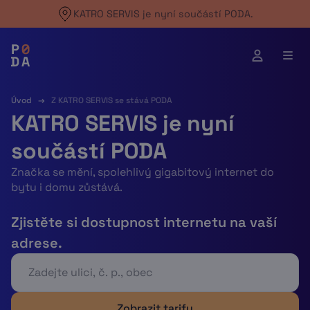
Skip
KATRO SERVIS je nyní součástí PODA.
to
content
Úvod
→
Z KATRO SERVIS se stává PODA
KATRO SERVIS je nyní
součástí PODA
Značka se mění, spolehlivý gigabitový internet do
bytu i domu zůstává.
Zjistěte si dostupnost internetu na vaší
adrese.
Zobrazit tarify