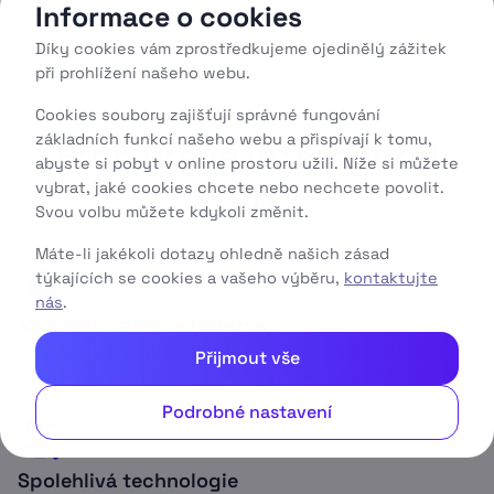
Informace o cookies
Díky cookies vám zprostředkujeme ojedinělý zážitek
při prohlížení našeho webu.
Cookies soubory zajišťují správné fungování
základních funkcí našeho webu a přispívají k tomu,
Proč právě internet od
abyste si pobyt v online prostoru užili. Níže si můžete
PODY?
vybrat, jaké cookies chcete nebo nechcete povolit.
Svou volbu můžete kdykoli změnit.
Máte-li jakékoli dotazy ohledně našich zásad
týkajících se cookies a vašeho výběru,
kontaktujte
nás
.
Minimální latence (odezva)
Užijte si hraní online her, streamování nebo sledování
Přijmout vše
videí v nadstandardní kvalitě s minimální latencí (cca
10 ms).
Podrobné nastavení
Spolehlivá technologie