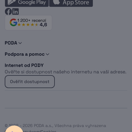
1 200+ recenzí
4,6
PODA
O nás
Podpora a pomoc
Novinky a tipy
Kontakty
Doporuč PODU
Internet od PODY
Podpora
Dokumenty
Ověřte si dostupnost našeho internetu na vaší adrese.
Vyjádření o existenci sítí
Logomanuál
Whistleblowing
Kabelová televize
Ověřit dostupnost
Projekt EU
Sociálně znevýhodněné osoby
Optický internet do bytu
Bydlíte u Heimstaden?
Bezdrátový internet do domu
Internet pro firmy
© 1996 - 2026 PODA a.s., Všechna práva vyhrazena
Ochrana soukromí
Cookies