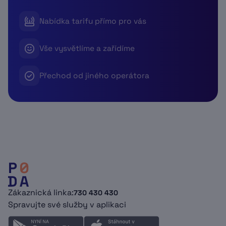
Nabídka tarifu přímo pro vás
Vše vysvětlíme a zařídíme
Přechod od jiného operátora
Zákaznická linka:
730 430 430
Spravujte své služby v aplikaci