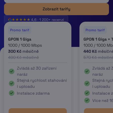
Zobrazit tarify
4,6 · 1 200+ recenzí
Promo tarif
Promo tarif
GPON 1 Giga
GPON 1 Giga + 
1000 / 1000 Mbps
1000 / 1000 Mb
300 Kč
měsíčně
440 Kč
měsíčn
490 Kč měsíčně
570 Kč měsíčn
Zvládá až 30 zařízení
Zvládá až 3
naráz
naráz
Stejná rychlost stahování
Stejná ryc
i uploadu
i uploadu
Instalace zdarma
Instalace 
Více než 1