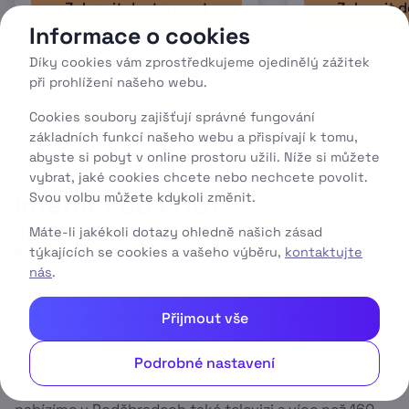
Zobrazit dostupnost
Zobrazit 
Informace o cookies
Díky cookies vám zprostředkujeme ojedinělý zážitek
při prohlížení našeho webu.
Konkrétní tarif a podmínky dostupné na vaší adrese ověříte
Cookies soubory zajišťují správné fungování
po zadání adresy do formuláře.
základních funkcí našeho webu a přispívají k tomu,
abyste si pobyt v online prostoru užili. Níže si můžete
vybrat, jaké cookies chcete nebo nechcete povolit.
Internet od PODY
Svou volbu můžete kdykoli změnit.
Spolehlivý a rychlý internet v
Máte-li jakékoli dotazy ohledně našich zásad
Poděbradech
týkajících se cookies a vašeho výběru,
kontaktujte
nás
.
Sháníte rychlý internet v Poděbradech? Vyzkoušejte
Přijmout vše
optické nebo bezdrátové připojení od PODY
.
Stačí si ověřit dostupnost služeb na vaší adrese a
Podrobné nastavení
zanechat nám kontakt, přes který vše společně
vyřešíme. Kromě vysokorychlostního internetu