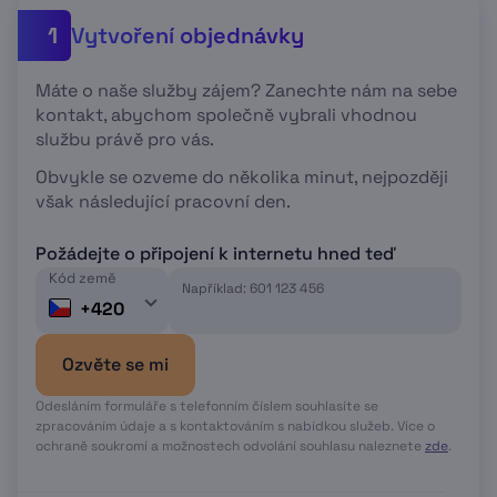
Vytvoření objednávky
1
Máte o naše služby zájem? Zanechte nám na sebe
kontakt, abychom společně vybrali vhodnou
službu právě pro vás.
Obvykle se ozveme do několika minut, nejpozději
však následující pracovní den.
Požádejte o připojení k internetu hned teď
Kód země
Například: 601 123 456
+420
Ozvěte se mi
Odesláním formuláře s telefonním číslem souhlasíte se
zpracováním údaje a s kontaktováním s nabídkou služeb. Více o
ochraně soukromí a možnostech odvolání souhlasu naleznete
zde
.