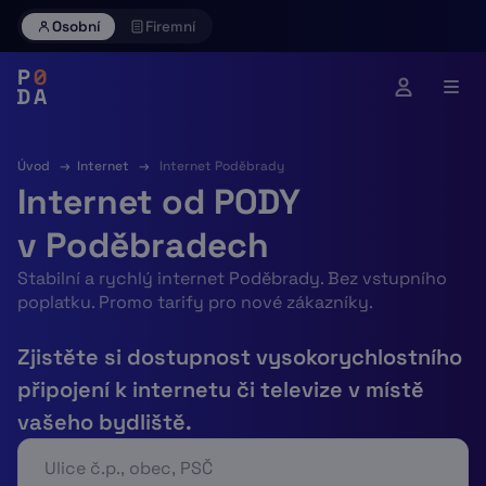
Skip
Osobní
Firemní
to
content
Úvod
→
Internet
→
Internet Poděbrady
Internet od PODY
v Poděbradech
Stabilní a rychlý internet Poděbrady. Bez vstupního
poplatku. Promo tarify pro nové zákazníky.
Zjistěte si dostupnost vysokorychlostního
připojení k internetu či televize v místě
vašeho bydliště.