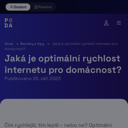
Skip
Osobní
Firemní
to
content
Úvod
→
Novinky a tipy
→
Jaká je optimální rychlost internetu pro
domácnost?
Jaká je optimální rychlost
internetu pro domácnost?
Publikováno 25. září 2023
Čím rychlejší, tím lepší – nebo ne? Optimální