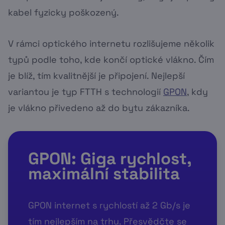
kabel fyzicky poškozený.
V rámci optického internetu rozlišujeme několik
typů podle toho, kde končí optické vlákno. Čím
je blíž, tím kvalitnější je připojení. Nejlepší
variantou je typ FTTH s technologií
GPON
, kdy
je vlákno přivedeno až do bytu zákazníka.
GPON: Giga rychlost,
maximální stabilita
GPON internet s rychlostí až 2 Gb/s je
tím nejlepším na trhu. Přesvědčte se