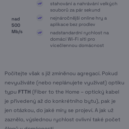
stahování a nahrávání velkých
souborů za pár sekund
nejnáročnější online hry a
nad
aplikace bez prodlev
500
Mb/s
nadstandardní rychlost na
domácí Wi-Fi síti pro
vícečlennou domácnost
Počítejte však s již zmíněnou agregací. Pokud
nevyužíváte (nebo neplánujete využívat) optiku
typu
FTTH
(Fiber to the Home – optický kabel
je přivedený až do konkrétního bytu), pak je
jen otázkou, do jaké míry se projeví. A jak už
zaznělo, výslednou rychlost ovlivní také počet
členů v domácnosti.