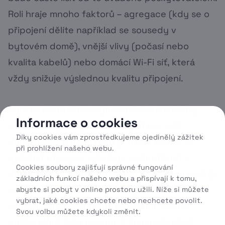
Roli hraje mnoho faktorů – agregace (kdy se o
připojení dělíte například se sousedy v
bytovém domě), vnější vlivy (počasí nebo
kvalita kabelů) nebo domácí Wi-Fi síť, která
vždy snižuje výslednou kvalitu připojení.
Nyní se podívejme na jednotlivé parametry,
Informace o cookies
podle kterých vybírat připojení pro vaši
Díky cookies vám zprostředkujeme ojedinělý zážitek
domácnost. V první řadě je třeba zmínit, že
při prohlížení našeho webu.
rychlost připojení ovlivňuje počet členů v
Cookies soubory zajišťují správné fungování
domácnosti – za předpokladu, že všichni surfují
základních funkcí našeho webu a přispívají k tomu,
online. Jako první byste tedy měli zvážit,
kolik
abyste si pobyt v online prostoru užili. Níže si můžete
vybrat, jaké cookies chcete nebo nechcete povolit.
zařízení bude pravidelně připojeno
. Kromě
Svou volbu můžete kdykoli změnit.
počtu záleží také na tom, k čemu uživatelé