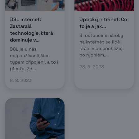
DSL internet:
Optický internet: Co
Zastaralá
to je a jak...
technologie, která
S rostoucími nároky
dominuje v...
na internet se lidé
stále více poohlížejí
DSL je u nás
po rychlém...
nejpoužívanějším
typem připojení, a to i
23. 5. 2023
přesto, že...
8. 8. 2023