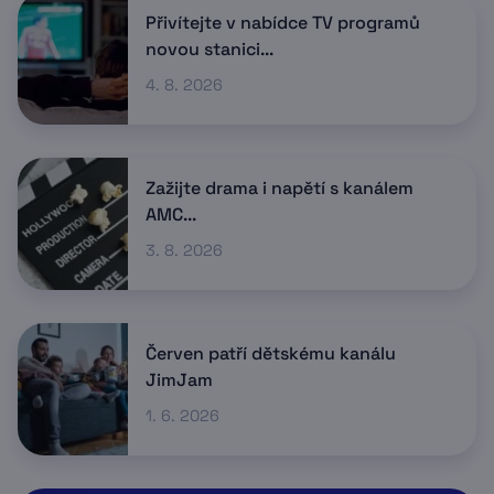
Přivítejte v nabídce TV programů
novou stanici...
4. 8. 2026
Zažijte drama i napětí s kanálem
AMC...
3. 8. 2026
Červen patří dětskému kanálu
JimJam
1. 6. 2026