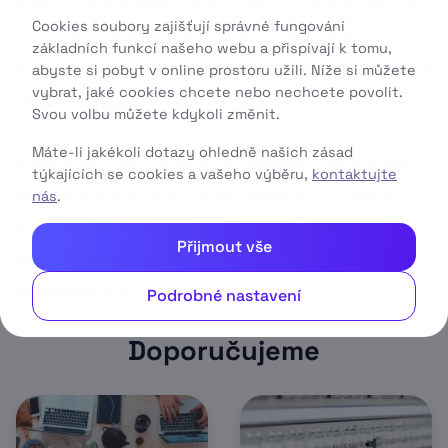
které pro stávající klienty začnou platit od 1. 12.
Cookies soubory zajišťují správné fungování
2023, pro nové klienty již od 1. 11. 2023.
základních funkcí našeho webu a přispívají k tomu,
Kompletní znění nových podmínek naleznete na
abyste si pobyt v online prostoru užili. Níže si můžete
vybrat, jaké cookies chcete nebo nechcete povolit.
našem webu.
Svou volbu můžete kdykoli změnit.
Máte-li jakékoli dotazy ohledně našich zásad
Změny se nijak nedotknou služeb, které u nás
týkajících se cookies a vašeho výběru,
kontaktujte
aktuálně využíváte. Jejich parametry i cena
nás
.
zůstávají stejné. Všechny změny jsme
Přijmout vše
přehledně vyznačili v dokumentu
Přehled změn
všeobecných podmínek
.
Podrobné nastavení
Doporučujeme