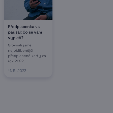
Předplacenka vs
paušál: Co se vám
vyplatí?
Srovnali jsme
nejoblíbenější
předplacené karty za
rok 2022.
11. 5. 2023