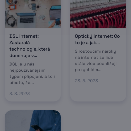
DSL internet:
Optický internet: Co
Zastaralá
to je a jak...
technologie, která
S rostoucími nároky
dominuje v...
na internet se lidé
stále více poohlížejí
DSL je u nás
po rychlém...
nejpoužívanějším
typem připojení, a to i
23. 5. 2023
přesto, že...
8. 8. 2023