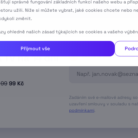
išťují správné fungování základních funkcí našeho webu a přisp
ostoru užili. Níže si můžete vybrat, jaké cookies chcete nebo n
dykoli změnit.
tazy ohledně našich zásad týkajících se cookies a vašeho výběr
Přijmout vše
Podro
A TV na
14 dní
Začněte tím, že zadáte 
1
199
99 Kč
Zadáním své e-mailové adresy souh
uzavření smlouvy v souladu s nas
podmínkami
.