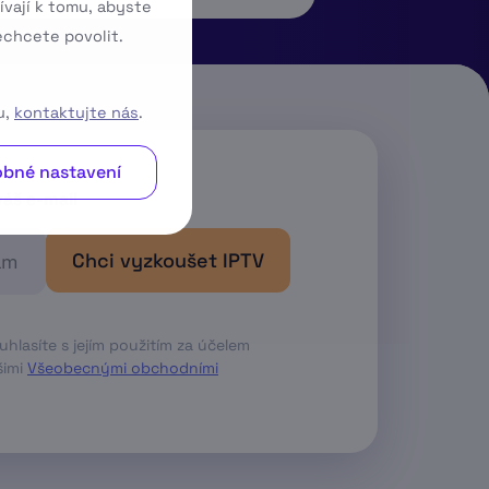
ívají k tomu, abyste
echcete povolit.
u,
kontaktujte nás
.
bné nastavení
váš e-mail
Chci vyzkoušet IPTV
lasíte s jejím použitím za účelem
̌imi
Všeobecnými obchodními