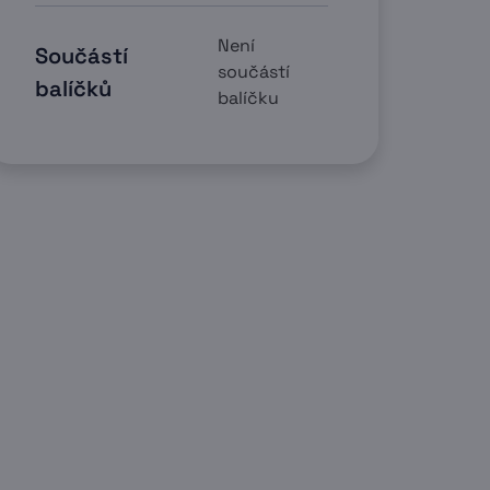
Není
Součástí
součástí
balíčků
balíčku