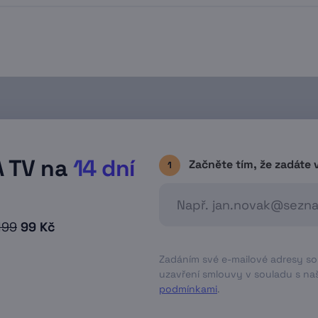
iž nahrané pořady jsou v EPG programovém průvodc
vém horním rohu. Případně si všechny nahrané pro
 o aktuální kapacitě nahrávacího prostoru, případn
A TV na
14 dní
Začněte tím, že zadáte 
1
199
99 Kč
Zadáním své e-mailové adresy souh
uzavření smlouvy v souladu s nas
podmínkami
.