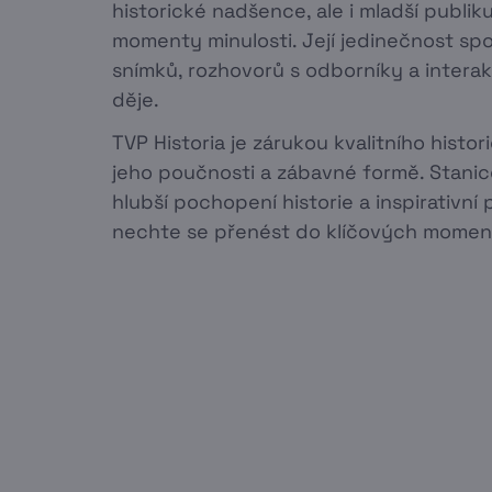
historické nadšence, ale i mladší publi
momenty minulosti. Její jedinečnost s
snímků, rozhovorů s odborníky a interak
děje.
TVP Historia je zárukou kvalitního histo
jeho poučnosti a zábavné formě. Stanice 
hlubší pochopení historie a inspirativní 
nechte se přenést do klíčových moment