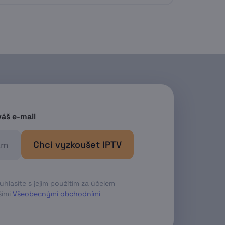
i (v menu označen jako TV Program)
gramy můžete zobrazit v sekci
ě zbývající dobu platnosti nahrávky
váš e-mail
Chci vyzkoušet IPTV
lasíte s jejím použitím za účelem
̌imi
Všeobecnými obchodními