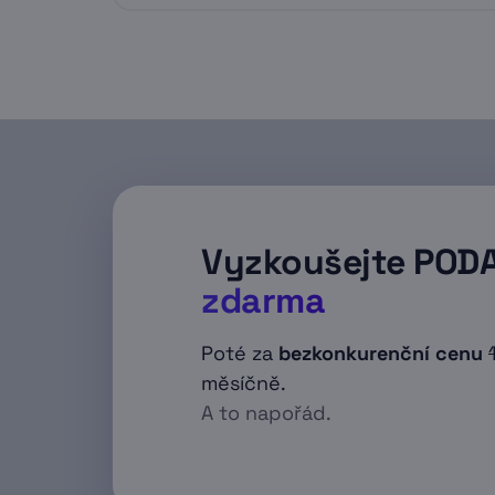
Pořady určené k nahrání nebo j
označeny červenou tečkou v pra
Nahrávky, kde najdete informace
(omezena na 3 měsíce).
Vyzkoušejte POD
zdarma
Poté za
bezkonkurenční cenu
měsíčně.
A to napořád.