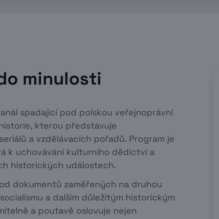
 do minulosti
 kanál spadající pod polskou veřejnoprávní
historie, kterou představuje
seriálů a vzdělávacích pořadů. Program je
vá k uchovávání kulturního dědictví a
h historických událostech.
u, od dokumentů zaměřených na druhou
ocialismu a dalším důležitým historickým
telně a poutavě oslovuje nejen