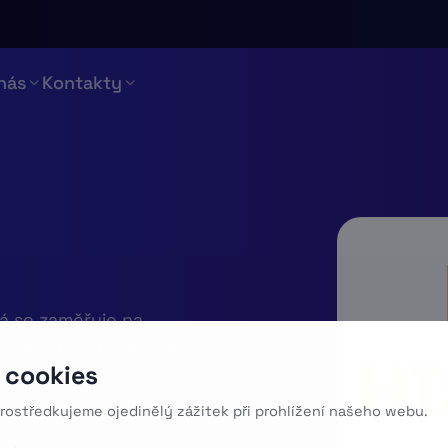
nás
Kontakty
rá se zaměřuje na
hé světové války, ale i
 cookies
rostředkujeme ojedinělý zážitek při prohlížení našeho webu.