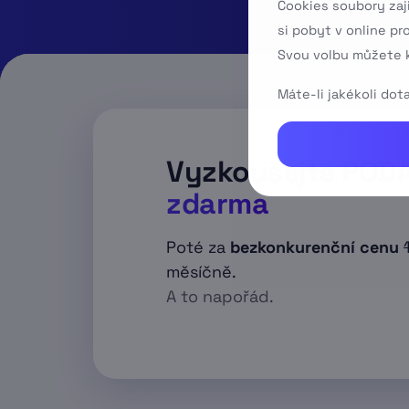
Cookies soubory zaj
si pobyt v online pr
Svou volbu můžete k
Máte-li jakékoli do
Vyzkoušejte POD
zdarma
Poté za
bezkonkurenční cenu
měsíčně.
A to napořád.