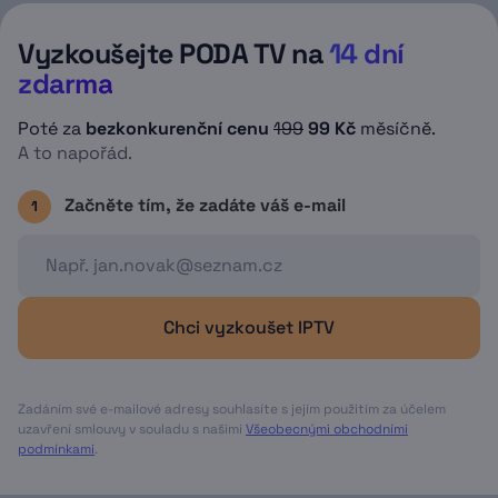
najdete informace o aktuální kapacitě
Vyzkoušejte PODA TV na
14 dní
nahrávacího prostoru, případně zbývající
dobu platnosti nahrávky (omezena na 3
zdarma
měsíce).
Poté za
bezkonkurenční cenu
199
99 Kč
měsíčně.
A to napořád.
Začněte tím, že zadáte váš e-mail
1
Chci vyzkoušet IPTV
Zadáním své e-mailové adresy souhlasíte s jejím použitím za účelem
uzavření smlouvy v souladu s našimi
Všeobecnými obchodními
podmínkami
.