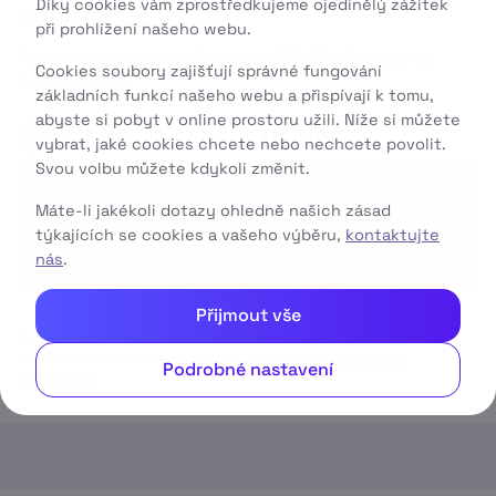
Díky cookies vám zprostředkujeme ojedinělý zážitek
zdarma
při prohlížení našeho webu.
Poté za
bezkonkurenční cenu
199
99 Kč
měsíčně.
Cookies soubory zajišťují správné fungování
A to napořád.
základních funkcí našeho webu a přispívají k tomu,
abyste si pobyt v online prostoru užili. Níže si můžete
Začněte tím, že zadáte váš e-mail
1
vybrat, jaké cookies chcete nebo nechcete povolit.
Svou volbu můžete kdykoli změnit.
Máte-li jakékoli dotazy ohledně našich zásad
týkajících se cookies a vašeho výběru,
kontaktujte
Chci vyzkoušet IPTV
nás
.
Přijmout vše
Zadáním své e-mailové adresy souhlasíte s jejím použitím za účelem
uzavření smlouvy v souladu s našimi
Všeobecnými obchodními
Podrobné nastavení
podmínkami
.