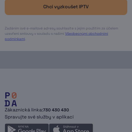
Chci vyzkoušet IPTV
Zadáním své e-mailové adresy souhlasíte s jejím použitím za účelem
uzavření smlouvy v souladu s našimi
Všeobecnými obchodními
podmínkami
.
Zákaznická linka:
730 430 430
Spravujte své služby v aplikaci