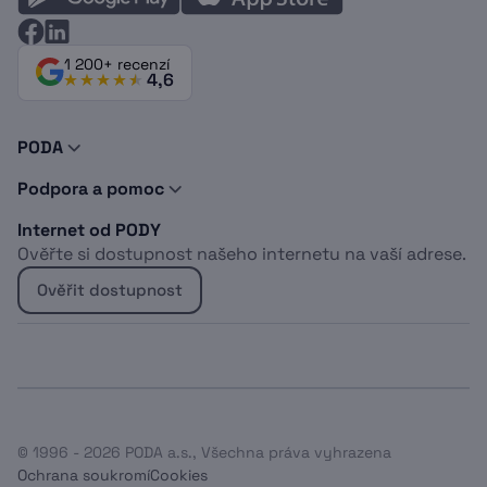
1 200+ recenzí
4,6
PODA
O nás
Podpora a pomoc
Novinky a tipy
Kontakty
Doporuč PODU
Internet od PODY
Podpora
Dokumenty
Ověřte si dostupnost našeho internetu na vaší adrese.
Vyjádření o existenci sítí
Logomanuál
Whistleblowing
Kabelová televize
Ověřit dostupnost
Projekt EU
Sociálně znevýhodněné osoby
Optický internet do bytu
Bydlíte u Heimstaden?
Bezdrátový internet do domu
Internet pro firmy
© 1996 - 2026 PODA a.s., Všechna práva vyhrazena
Ochrana soukromí
Cookies