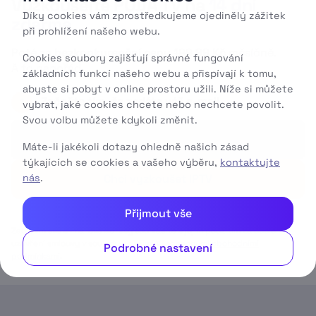
Vyzkoušejte PODA TV na
14 dní
Díky cookies vám zprostředkujeme ojedinělý zážitek
zdarma
při prohlížení našeho webu.
Poté za
bezkonkurenční cenu
199
99 Kč
měsíčně.
Cookies soubory zajišťují správné fungování
A to napořád.
základních funkcí našeho webu a přispívají k tomu,
abyste si pobyt v online prostoru užili. Níže si můžete
Začněte tím, že zadáte váš e-mail
1
vybrat, jaké cookies chcete nebo nechcete povolit.
Svou volbu můžete kdykoli změnit.
Máte-li jakékoli dotazy ohledně našich zásad
týkajících se cookies a vašeho výběru,
kontaktujte
nás
.
Chci vyzkoušet IPTV
Přijmout vše
Zadáním své e-mailové adresy souhlasíte s jejím použitím za účelem
uzavření smlouvy v souladu s našimi
Všeobecnými obchodními
Podrobné nastavení
podmínkami
.