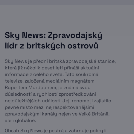
Sky News: Zpravodajský
lídr z britských ostrovů
Sky News je přední britská zpravodajská stanice,
která již několik desetiletí přináší aktuální
informace z celého světa. Tato soukromá
televize, založená mediálním magnátem
Rupertem Murdochem, je známá svou
důsledností a rychlostí zprostředkování
nejdůležitějších událostí. Její renomé jí zajistilo
pevné místo mezi nejrespektovanějšími
zpravodajskými kanály nejen ve Velké Británii,
ale i globálně.
Obsah Sky News je pestrý a zahrnuje pokrytí