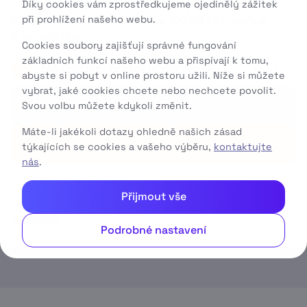
Díky cookies vám zprostředkujeme ojedinělý zážitek
při prohlížení našeho webu.
Poté za
bezkonkurenční cenu
199
99 Kč
měsíčně.
A to napořád.
Cookies soubory zajišťují správné fungování
základních funkcí našeho webu a přispívají k tomu,
Začněte tím, že zadáte váš e-mail
1
abyste si pobyt v online prostoru užili. Níže si můžete
vybrat, jaké cookies chcete nebo nechcete povolit.
Svou volbu můžete kdykoli změnit.
Máte-li jakékoli dotazy ohledně našich zásad
Chci vyzkoušet IPTV
týkajících se cookies a vašeho výběru,
kontaktujte
nás
.
Zadáním své e-mailové adresy souhlasíte s jejím použitím za účelem
Přijmout vše
uzavření smlouvy v souladu s našimi
Všeobecnými obchodními
podmínkami
.
Podrobné nastavení