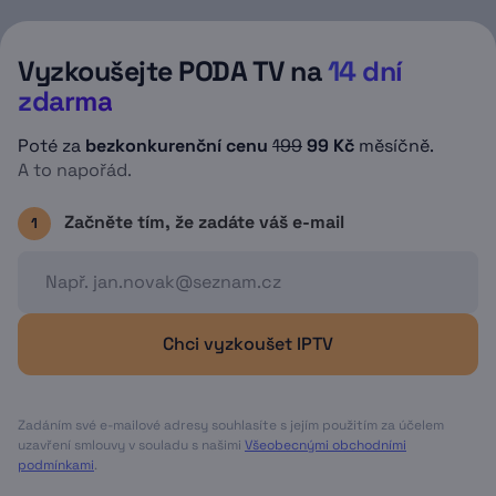
můžete zobrazit v sekci Nahrávky, kde
najdete informace o aktuální kapacitě
Vyzkoušejte PODA TV na
14 dní
nahrávacího prostoru, případně zbývající
dobu platnosti nahrávky (omezena na 3
zdarma
měsíce).
Poté za
bezkonkurenční cenu
199
99 Kč
měsíčně.
A to napořád.
Začněte tím, že zadáte váš e-mail
1
Chci vyzkoušet IPTV
Zadáním své e-mailové adresy souhlasíte s jejím použitím za účelem
uzavření smlouvy v souladu s našimi
Všeobecnými obchodními
podmínkami
.