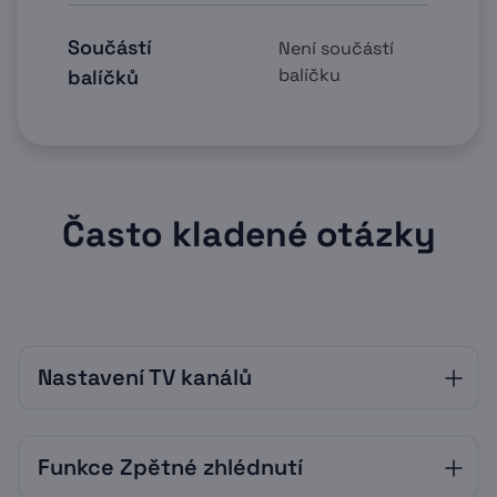
Součástí
Není součástí
balíčku
balíčků
Často kladené otázky
Nastavení TV kanálů
Set-top box
Funkce Zpětné zhlédnutí
Pořadí stanic v set-top boxu lze snadno
nastavit v menu set-top boxu – Kanály.