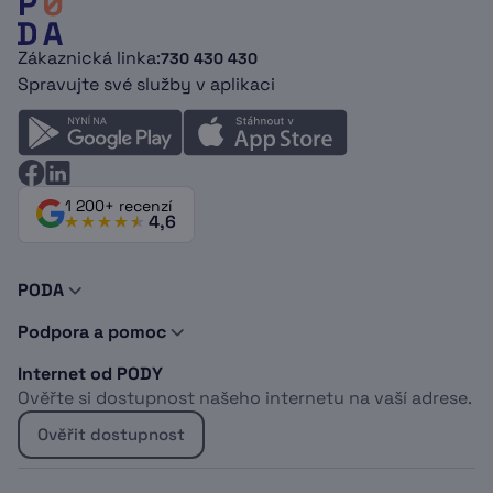
Zákaznická linka:
730 430 430
Spravujte své služby v aplikaci
1 200+ recenzí
4,6
PODA
O nás
Podpora a pomoc
Novinky a tipy
Kontakty
Doporuč PODU
Internet od PODY
Podpora
Dokumenty
Ověřte si dostupnost našeho internetu na vaší adrese.
Vyjádření o existenci sítí
Logomanuál
Whistleblowing
Kabelová televize
Ověřit dostupnost
Projekt EU
Sociálně znevýhodněné osoby
Optický internet do bytu