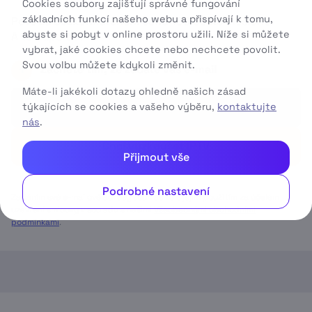
Cookies soubory zajišťují správné fungování
základních funkcí našeho webu a přispívají k tomu,
Poté za
bezkonkurenční cenu
199
99 Kč
měsíčně.
abyste si pobyt v online prostoru užili. Níže si můžete
A to napořád.
vybrat, jaké cookies chcete nebo nechcete povolit.
Svou volbu můžete kdykoli změnit.
Začněte tím, že zadáte váš e-mail
1
Máte-li jakékoli dotazy ohledně našich zásad
týkajících se cookies a vašeho výběru,
kontaktujte
nás
.
Chci vyzkoušet IPTV
Přijmout vše
Podrobné nastavení
Zadáním své e-mailové adresy souhlasíte s jejím použitím za účelem
uzavření smlouvy v souladu s našimi
Všeobecnými obchodními
podmínkami
.