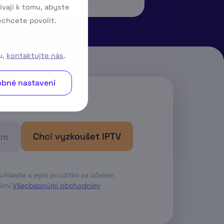
ívají k tomu, abyste
echcete povolit.
u,
kontaktujte nás
.
bné nastavení
váš e-mail
Chci vyzkoušet IPTV
lasíte s jejím použitím za účelem
̌imi
Všeobecnými obchodními