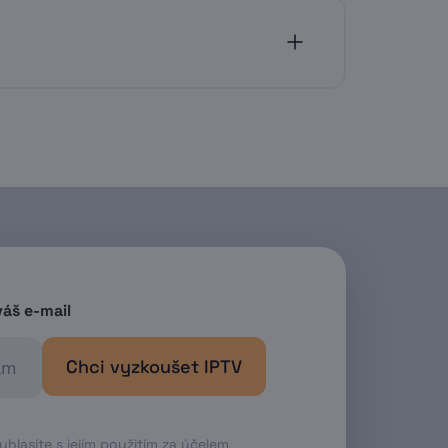
ači. Podmínkou je mít aktivované
i (v menu označen jako TV Program)
gramy můžete zobrazit v sekci
ě zbývající dobu platnosti nahrávky
váš e-mail
Chci vyzkoušet IPTV
lasíte s jejím použitím za účelem