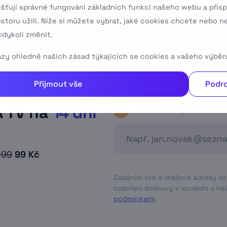
išťují správné fungování základních funkcí našeho webu a přisp
ostoru užili. Níže si můžete vybrat, jaké cookies chcete nebo n
dykoli změnit.
tazy ohledně našich zásad týkajících se cookies a vašeho výběr
Přijmout vše
Podro
A TV na
14 dní
Začněte tím, že zadáte 
1
199
99 Kč
Zadáním své e-mailové adresy souh
uzavření smlouvy v souladu s nas
podmínkami
.