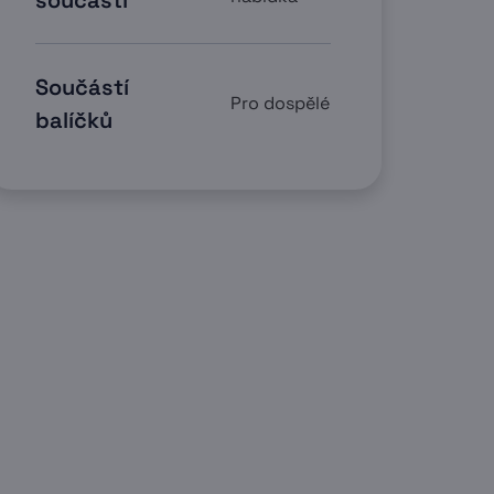
součástí
Součástí
Pro dospělé
balíčků