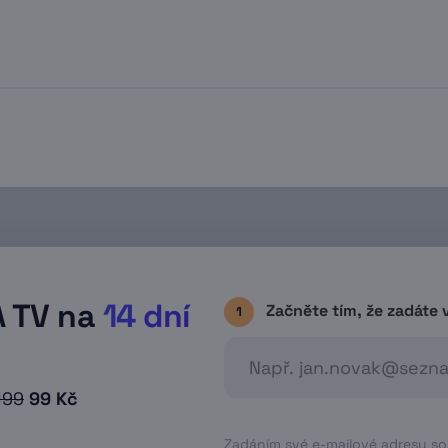
ybraný pořad a stisknout středové tlačítko na ovlad
iž nahrané pořady jsou v EPG programovém průvodc
vém horním rohu. Případně si všechny nahrané pro
 o aktuální kapacitě nahrávacího prostoru, případn
A TV na
14 dní
Začněte tím, že zadáte 
1
199
99 Kč
Zadáním své e-mailové adresy souh