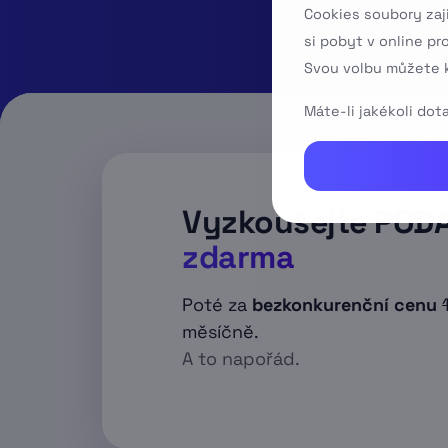
Cookies soubory zaj
si pobyt v online pr
Svou volbu můžete k
Máte-li jakékoli do
Vyzkoušejte POD
zdarma
Poté za
bezkonkurenční cenu
měsíčně.
A to napořád.