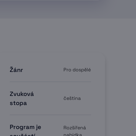
Žánr
Pro dospělé
Zvuková
čeština
stopa
Program je
Rozšířená
nabídka