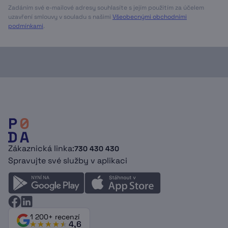
Zadáním své e-mailové adresy souhlasíte s jejím použitím za účelem
uzavření smlouvy v souladu s našimi
Všeobecnými obchodními
podmínkami
.
Zákaznická linka:
730 430 430
Spravujte své služby v aplikaci
1 200+ recenzí
4,6