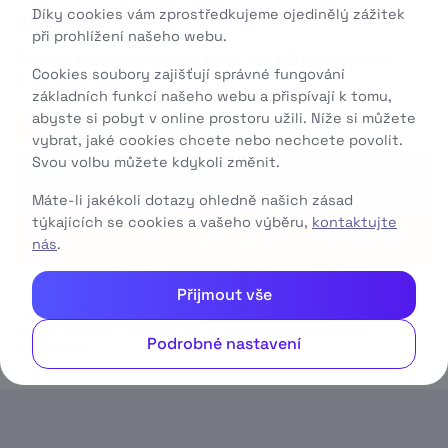
zdarma
Díky cookies vám zprostředkujeme ojedinělý zážitek
při prohlížení našeho webu.
Poté za
bezkonkurenční cenu
199
99 Kč
měsíčně.
Cookies soubory zajišťují správné fungování
A to napořád.
základních funkcí našeho webu a přispívají k tomu,
abyste si pobyt v online prostoru užili. Níže si můžete
Začněte tím, že zadáte váš e-mail
1
vybrat, jaké cookies chcete nebo nechcete povolit.
Svou volbu můžete kdykoli změnit.
Máte-li jakékoli dotazy ohledně našich zásad
týkajících se cookies a vašeho výběru,
kontaktujte
Chci vyzkoušet IPTV
nás
.
Přijmout vše
Zadáním své e-mailové adresy souhlasíte s jejím použitím za účelem
uzavření smlouvy v souladu s našimi
Všeobecnými obchodními
Podrobné nastavení
podmínkami
.