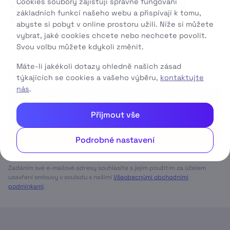
Vyzkoušejte PODA TV na
14 dní
Cookies soubory zajišťují správné fungování
základních funkcí našeho webu a přispívají k tomu,
zdarma
abyste si pobyt v online prostoru užili. Níže si můžete
vybrat, jaké cookies chcete nebo nechcete povolit.
Poté za
bezkonkurenční cenu
199
99 Kč
měsíčně.
Svou volbu můžete kdykoli změnit.
A to napořád.
Máte-li jakékoli dotazy ohledně našich zásad
Začněte tím, že zadáte váš e-mail
1
týkajících se cookies a vašeho výběru,
kontaktujte
nás
.
Přijmout vše
Chci vyzkoušet IPTV
Podrobné nastavení
Zadáním své e-mailové adresy souhlasíte s jejím použitím za účelem
uzavření smlouvy v souladu s našimi
Všeobecnými obchodními
podmínkami
.