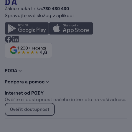
Zákaznická linka:
730 430 430
Spravujte své služby v aplikaci
1 200+ recenzí
4,6
PODA
O nás
Podpora a pomoc
Novinky a tipy
Kontakty
Doporuč PODU
Internet od PODY
Podpora
Dokumenty
Ověřte si dostupnost našeho internetu na vaší adrese.
Vyjádření o existenci sítí
Logomanuál
Whistleblowing
Kabelová televize
Ověřit dostupnost
Projekt EU
Sociálně znevýhodněné osoby
Optický internet do bytu
Bydlíte u Heimstaden?
Bezdrátový internet do domu