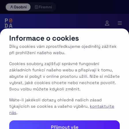
Skip
Osobní
Firemní
to
content
Informace o cookies
Díky cookies vám zprostředkujeme ojedinělý zážitek
G3PD72
při prohlížení našeho webu.
Cookies soubory zajišťují správné fungování
základních funkcí našeho webu a přispívají k tomu,
abyste si pobyt v online prostoru užili. Níže si můžete
vybrat, jaké cookies chcete nebo nechcete povolit.
Svou volbu můžete kdykoli změnit.
Máte-li jakékoli dotazy ohledně našich zásad
týkajících se cookies a vašeho výběru,
kontaktujte
nás
.
Zákaznická linka:
730 430 430
Přijmout vše
Spravujte své služby v aplikaci