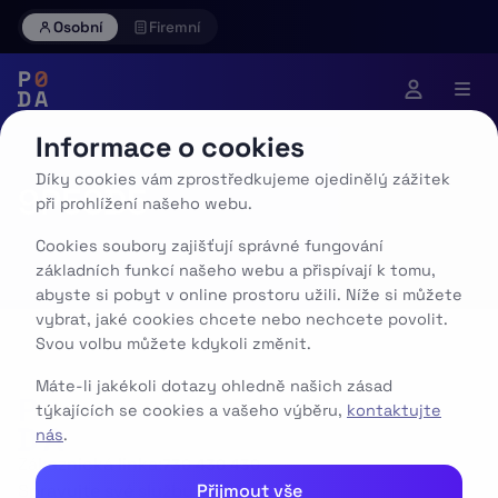
Skip
Osobní
Firemní
to
content
Informace o cookies
Díky cookies vám zprostředkujeme ojedinělý zážitek
9P5SD5
při prohlížení našeho webu.
Cookies soubory zajišťují správné fungování
základních funkcí našeho webu a přispívají k tomu,
abyste si pobyt v online prostoru užili. Níže si můžete
vybrat, jaké cookies chcete nebo nechcete povolit.
Svou volbu můžete kdykoli změnit.
Máte-li jakékoli dotazy ohledně našich zásad
týkajících se cookies a vašeho výběru,
kontaktujte
nás
.
Zákaznická linka:
730 430 430
Přijmout vše
Spravujte své služby v aplikaci