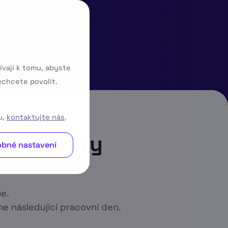
ívají k tomu, abyste
echcete povolit.
u,
kontaktujte nás
.
ilní tarify
bné nastavení
 sebe kontakt.
e.
e následující pracovní den.