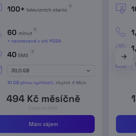
?
100+
1
televizních stanic
?
60
1
minut
+ neomezeně v síti PODA
1
?
40
SMS
10 GB plnou rychlostí,
zbytek
4 Mb/s
494
Kč měsíčně
(včetně DPH)
Mám zájem