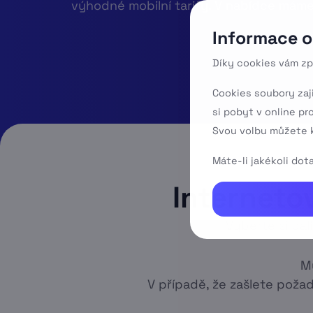
výhodné mobilní tarify. V nabídce mám
Informace o
Díky cookies vám zp
Cookies soubory zaj
si pobyt v online pr
Svou volbu můžete k
Máte-li jakékoli do
Internetov
Vyberte si ba
M
V případě, že zašlete poža