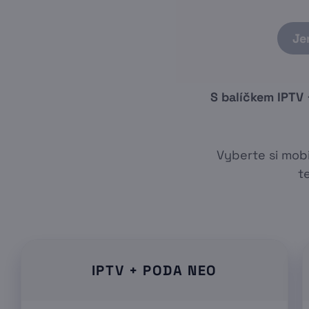
Je
S balíčkem IPTV 
Vyberte si mobi
t
IPTV + PODA NEO