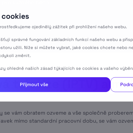
e pro každého něco.
 cookies
rostředkujeme ojedinělý zážitek při prohlížení našeho webu.
išťují správné fungování základních funkcí našeho webu a přisp
ostoru užili. Níže si můžete vybrat, jaké cookies chcete nebo n
dykoli změnit.
tazy ohledně našich zásad týkajících se cookies a vašeho výběr
á televize (IPTV) a mob
Přijmout vše
Podro
líček, který vám nejvíce vyhovuje a zanechte nám na
y se vám obratem ozveme a vše společně proberem
davek mimo standardní pracovní dobu, se vám ozvem