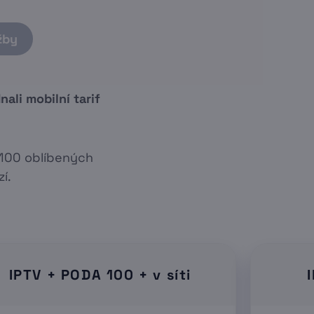
žby
ali mobilní tarif
s 100 oblíbených
í.
IPTV + PODA 100 + v síti