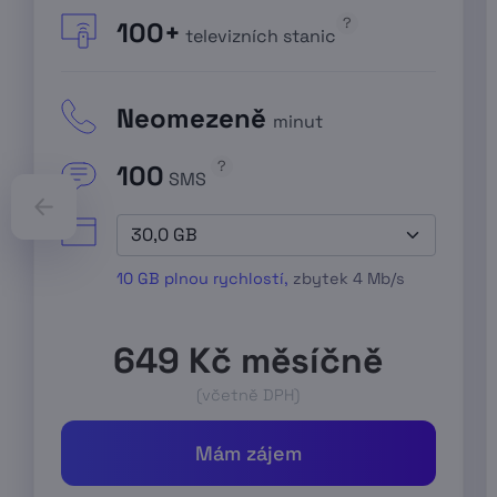
?
100+
televizních stanic
Neomezeně
minut
?
100
SMS
10 GB plnou rychlostí,
zbytek
4 Mb/s
649
Kč měsíčně
(včetně DPH)
Mám zájem