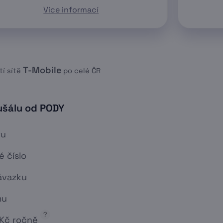
Více informací
T-Mobile
tí sítě
po celé ČR
ušálu od PODY
ru
 číslo
závazku
mu
?
 Kč ročně