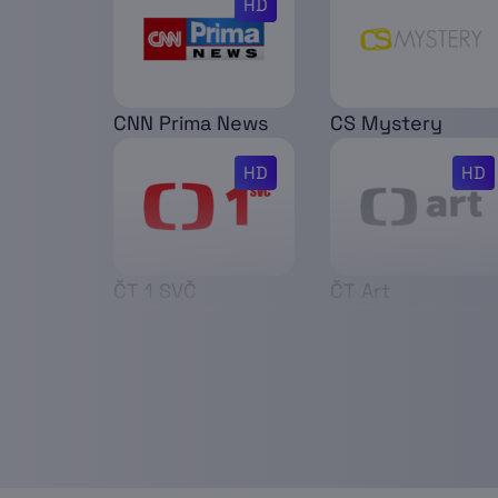
HD
CNN Prima News
CS Mystery
HD
HD
ČT 1 SVČ
ČT Art
Das Erste
Deluxe Music