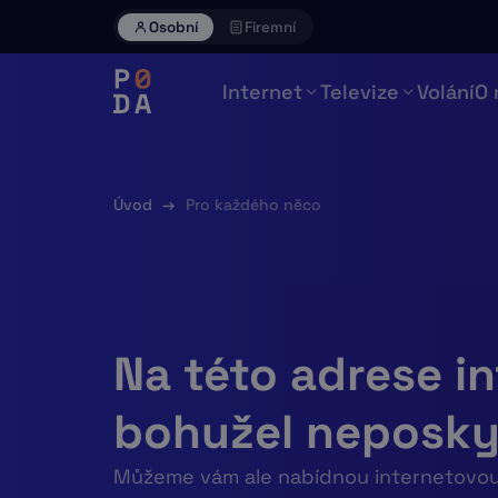
Skip
Osobní
Firemní
to
content
Internet
Televize
Volání
O 
Úvod
→
Pro každého něco
Na této adrese i
bohužel neposk
Můžeme vám ale nabídnou internetovou 