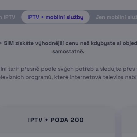
n IPTV
IPTV + mobil
ní služby
Jen mobilní slu
+ SIM získáte výhodnější cenu než kdybyste si objedn
samostatně.
lní tarif přesně podle svých potřeb a sledujte pře
elevizních programů, které internetová televize nabíz
IPTV + PODA 200