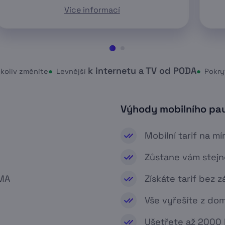
Více informací
k internetu a TV od PODA
ykoliv změníte
●
Levnější
●
Pokry
Výhody mobilního pa
Mobilní tarif na mí
Zůstane vám stejné
RMA
Získáte tarif bez 
Vše vyřešíte z do
Ušetřete až 2000