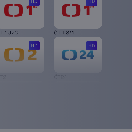
HD
HD
T 1 JZČ
ČT 1 SM
HD
HD
T2
ČT24
HD
una World
Dvojka