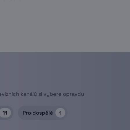
levizních kanálů si vybere opravdu
11
Pro dospělé
1