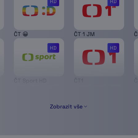
HD
HD
ČT 😀
ČT 1 JM
Č
HD
HD
ČT Sport HD
ČT1
Č
Zobrazit vše
Deutsche Welle
Duna TV
D