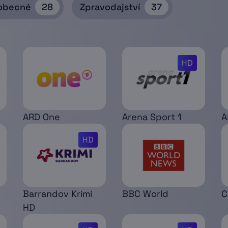
obecné
28
Zpravodajství
37
HD
ARD One
Arena Sport 1
A
HD
Barrandov Krimi
BBC World
C
HD