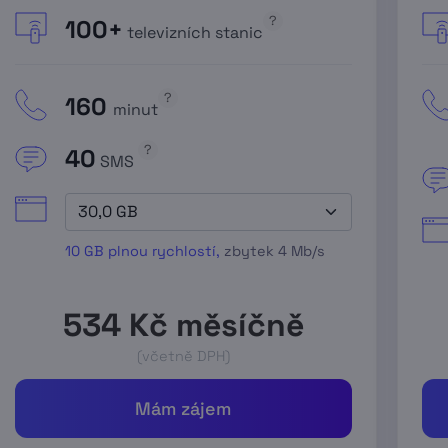
?
100+
televizních stanic
?
160
minut
?
40
SMS
10 GB plnou rychlostí,
zbytek
4 Mb/s
534
Kč měsíčně
(včetně DPH)
Mám zájem