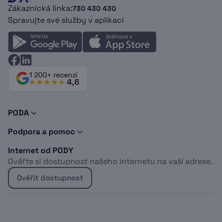
Zákaznická linka:
730 430 430
Spravujte své služby v aplikaci
1 200+ recenzí
4,6
PODA
O nás
Podpora a pomoc
Novinky a tipy
Kontakty
Doporuč PODU
Internet od PODY
Podpora
Dokumenty
Ověřte si dostupnost našeho internetu na vaší adrese.
Vyjádření o existenci sítí
Logomanuál
Whistleblowing
Kabelová televize
Ověřit dostupnost
Projekt EU
Sociálně znevýhodněné osoby
Optický internet do bytu
Bydlíte u Heimstaden?
Bezdrátový internet do domu