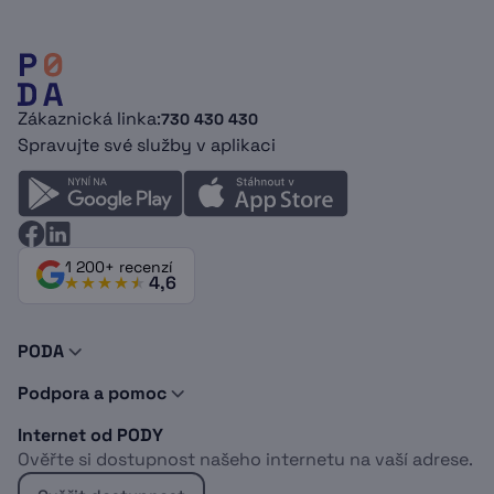
Zákaznická linka:
730 430 430
Spravujte své služby v aplikaci
1 200+ recenzí
4,6
PODA
O nás
Podpora a pomoc
Novinky a tipy
Kontakty
Doporuč PODU
Internet od PODY
Podpora
Dokumenty
Ověřte si dostupnost našeho internetu na vaší adrese.
Vyjádření o existenci sítí
Logomanuál
Whistleblowing