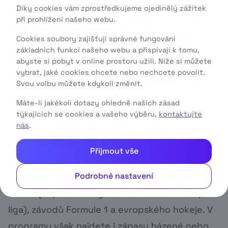
Díky cookies vám zprostředkujeme ojedinělý zážitek
Fandíte sportu? Máme pro vás dobrou zprávu.
při prohlížení našeho webu.
Celé září můžete zdarma sledovat sportovní
Cookies soubory zajišťují správné fungování
přenosy na kanálech
Sport 1
a
Sport 2
.
základních funkcí našeho webu a přispívají k tomu,
abyste si pobyt v online prostoru užili. Níže si můžete
Nemusíte přitom podnikat žádné další kroky,
vybrat, jaké cookies chcete nebo nechcete povolit.
kanály se ve vaší
programové nabídce
objeví
Svou volbu můžete kdykoli změnit.
automaticky.
Máte-li jakékoli dotazy ohledně našich zásad
týkajících se cookies a vašeho výběru,
kontaktujte
nás
.
Na co se můžete těšit? Kanály Sport 1 a Sport 2
přinášejí divákům
pestrý program ze světa
Přijmout vše
sportu
. Na své si přijdou především vyznavači
Podrobné nastavení
kvalitního fotbalu na klubové i mezinárodní
úrovni (např. UEFA Liga národů či UEFA Evropská
liga), závodů Formule 1 a evropského hokeje. V
programu však najdete i zápasy házené nebo