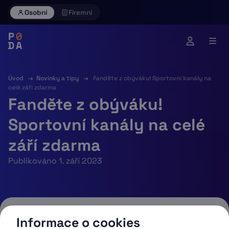
Skip
Osobní
Firemní
to
content
Úvod
→
Novinky a tipy
→
Fanděte z obýváku! Sportovní kanály na
celé září zdarma
Fanděte z obýváku!
Sportovní kanály na celé
září zdarma
Publikováno 1. září 2023
Informace o cookies