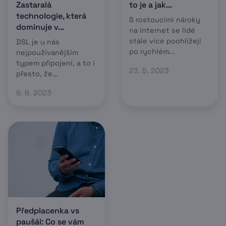
Zastaralá
to je a jak...
technologie, která
S rostoucími nároky
dominuje v...
na internet se lidé
stále více poohlížejí
DSL je u nás
po rychlém...
nejpoužívanějším
typem připojení, a to i
23. 5. 2023
přesto, že...
8. 8. 2023
Předplacenka vs
paušál: Co se vám