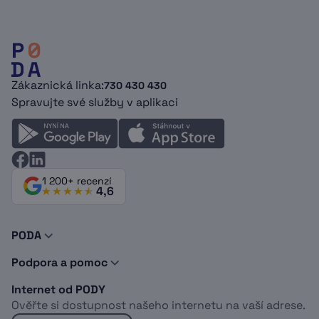
Zákaznická linka:
730 430 430
Spravujte své služby v aplikaci
1 200+ recenzí
4,6
PODA
O nás
Podpora a pomoc
Novinky a tipy
Kontakty
Doporuč PODU
Internet od PODY
Podpora
Dokumenty
Ověřte si dostupnost našeho internetu na vaší adrese.
Vyjádření o existenci sítí
Logomanuál