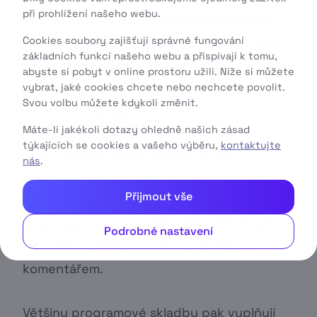
při prohlížení našeho webu.
Sportovní a zábavná
stanice Strike TV je
Cookies soubory zajišťují správné fungování
nově součástí základního balíčku
. Pro jeho
základních funkcí našeho webu a přispívají k tomu,
aktivaci nemusíte nic dělat, automaticky se
abyste si pobyt v online prostoru užili. Níže si můžete
vybrat, jaké cookies chcete nebo nechcete povolit.
již objevil v seznamu vašich TV kanálů. A na
Svou volbu můžete kdykoli změnit.
co se můžete těšit?
Máte-li jakékoli dotazy ohledně našich zásad
týkajících se cookies a vašeho výběru,
kontaktujte
Nový televizní kanál nabízí strhující
nás
.
wrestlingové zápasy
organizace WWE a
Přijmout vše
přenosy zápasů z předních boxerských
organizací, jako jsou WBA, WBC, IBF či WBO,
Podrobné nastavení
a to vždy s českým nebo slovenským
komentářem.
Většinu programové skladby pak vyplňují