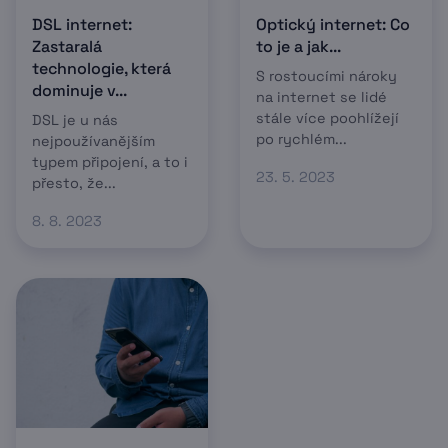
DSL internet:
Optický internet: Co
Zastaralá
to je a jak...
technologie, která
S rostoucími nároky
dominuje v...
na internet se lidé
stále více poohlížejí
DSL je u nás
po rychlém...
nejpoužívanějším
typem připojení, a to i
23. 5. 2023
přesto, že...
8. 8. 2023