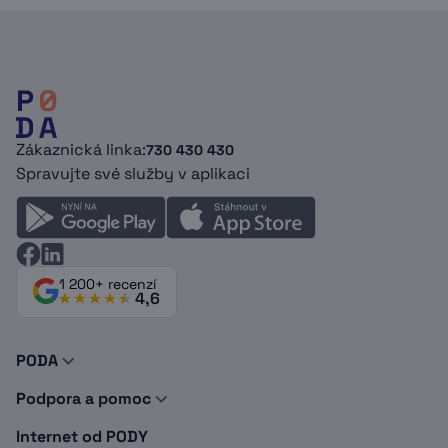
Zákaznická linka:
730 430 430
Spravujte své služby v aplikaci
1 200+ recenzí
4,6
PODA
O nás
Podpora a pomoc
Novinky a tipy
Kontakty
Doporuč PODU
Internet od PODY
Podpora