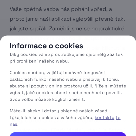
Vaše zpětná vazba nás pohání vpřed, a
proto jsme naši aplikaci vylepšili přesně tak,
jak jste si přáli. Zaměřili jsme se na praktické
funkce a maximální pohodlí, abyste měli vše
Informace o cookies
důležité pod kontrolou během pár kliknutí a
Díky cookies vám zprostředkujeme ojedinělý zážitek
bez zbytečného čekání.
při prohlížení našeho webu.
Cookies soubory zajišťují správné fungování
Co je v aplikaci nového?
základních funkcí našeho webu a přispívají k tomu,
abyste si pobyt v online prostoru užili. Níže si můžete
1. Dark Mode je tady!
vybrat, jaké cookies chcete nebo nechcete povolit.
Svou volbu můžete kdykoli změnit.
Dlouho jste si o něj psali – a konečně je
Máte-li jakékoli dotazy ohledně našich zásad
týkajících se cookies a vašeho výběru,
kontaktujte
tady. Odteď si můžete naši aplikaci užívat i v
nás
.
tmavém režimu (Dark Mode), který je šetrný