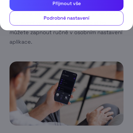
k očím a zároveň šetří baterii vašeho
Přijmout vše
telefonu. Režim se automaticky přizpůsobí
Podrobné nastavení
nastavení vašeho systému nebo si ho
můžete zapnout ručně v osobním nastavení
aplikace.