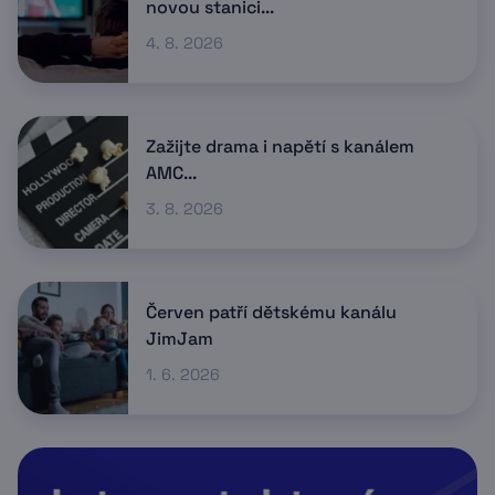
novou stanici...
4. 8. 2026
Zažijte drama i napětí s kanálem
AMC...
3. 8. 2026
Červen patří dětskému kanálu
JimJam
1. 6. 2026