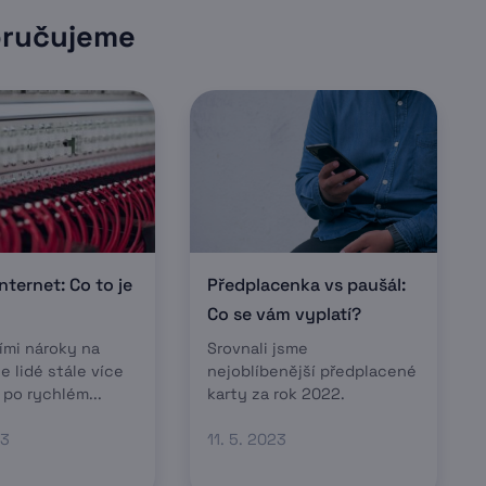
ručujeme
nternet: Co to je
Předplacenka vs paušál:
Co se vám vyplatí?
ími nároky na
Srovnali jsme
e lidé stále více
nejoblíbenější předplacené
 po rychlém...
karty za rok 2022.
23
11. 5. 2023