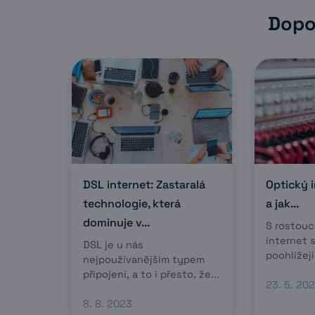
Dopo
DSL internet: Zastaralá
Optický i
technologie, která
a jak...
dominuje v...
S rostouc
internet s
DSL je u nás
poohlížejí
nejpoužívanějším typem
připojení, a to i přesto, že...
23. 5. 20
8. 8. 2023