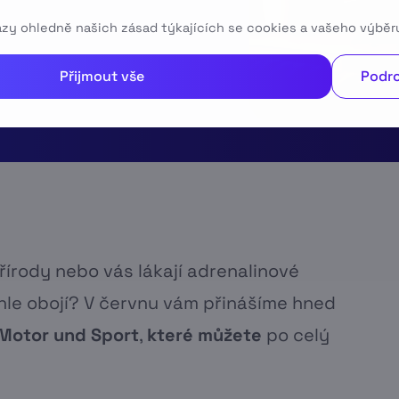
tazy ohledně našich zásad týkajících se cookies a vašeho výběr
Přijmout vše
Podro
írody nebo vás lákají adrenalinové
hle obojí? V červnu vám přinášíme hned
 Motor und Sport
,
které můžete
po celý