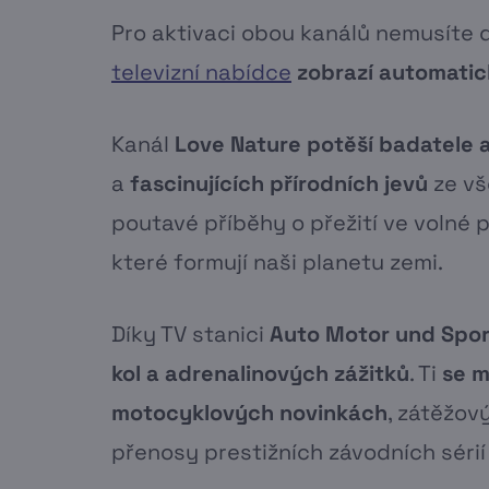
Pro aktivaci obou kanálů nemusíte 
televizní nabídce
zobrazí automati
Kanál
Love Nature potěší
badatele 
a
fascinujících přírodních jevů
ze vš
poutavé příběhy o přežití ve volné 
které formují naši planetu zemi.
Díky TV stanici
Auto Motor und Spor
kol
a adrenalinových zážitků
. Ti
se m
motocyklových novinkách
, zátěžov
přenosy prestižních závodních sérií