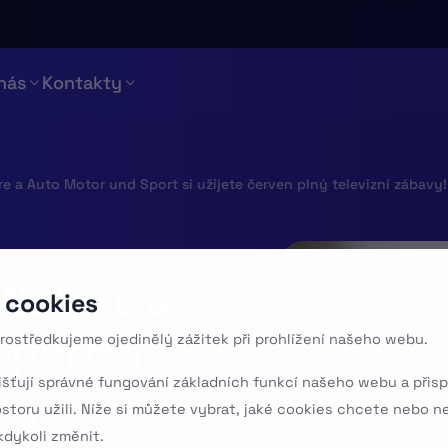
nás
Kontakty
e a Auto Motor und Sport si užijete červen plný televizní zábavy!
 Nature a
 cookies
port si
rostředkujeme ojedinělý zážitek při prohlížení našeho webu.
išťují správné fungování základních funkcí našeho webu a přisp
ný
ostoru užili. Níže si můžete vybrat, jaké cookies chcete nebo n
dykoli změnit.