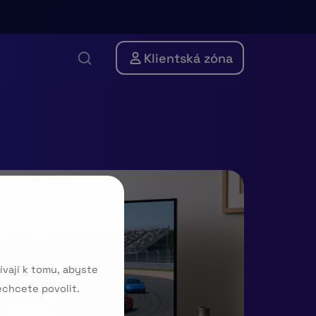
Klientská zóna
ívají k tomu, abyste
echcete povolit.