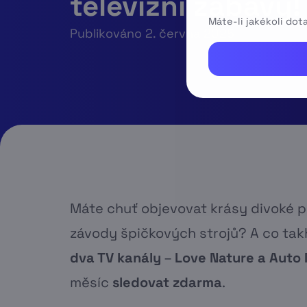
televizní zábavy!
Máte-li jakékoli do
Publikováno 2. června 2025
Máte chuť objevovat krásy divoké př
závody špičkových strojů? A co tak
dva TV kanály
–
Love Nature
a Auto
měsíc
sledovat zdarma
.