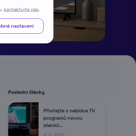
u,
kontaktujte nás
.
bné nastavení
Poslední články
Přivítejte v nabídce TV
programů novou
stanici...
4. 8. 2026