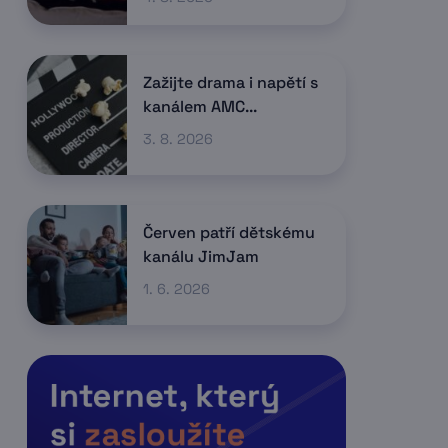
Zažijte drama i napětí s
kanálem AMC...
3. 8. 2026
Červen patří dětskému
kanálu JimJam
1. 6. 2026