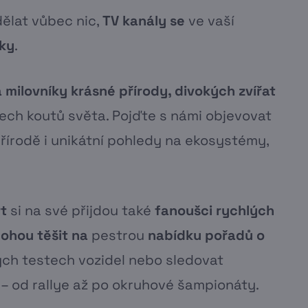
dělat vůbec nic,
TV kanály se
ve vaší
cky
.
a
milovníky krásné přírody, divokých zvířat
ech koutů světa. Pojďte s námi objevovat
přírodě i unikátní pohledy na ekosystémy,
t
si na své přijdou také
fanoušci rychlých
ohou těšit na
pestrou
nabídku pořadů o
ých testech vozidel nebo sledovat
 – od rallye až po okruhové šampionáty.