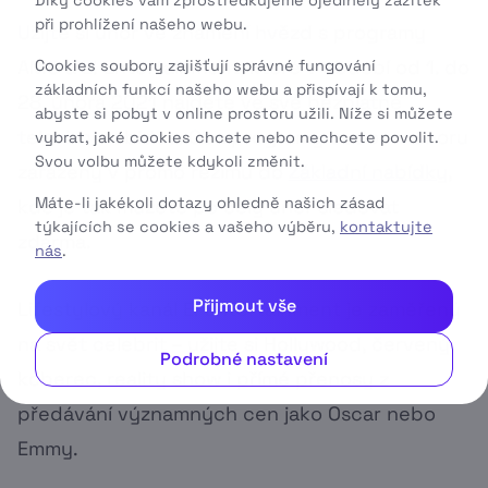
Díky cookies vám zprostředkujeme ojedinělý zážitek
při prohlížení našeho webu.
Užijte si únor ve znamení hvězd s programy
AMC a E! Entertainment, které v období od 1. do
Cookies soubory zajišťují správné fungování
základních funkcí našeho webu a přispívají k tomu,
28. února 2021 najdete ve své bezplatné
abyste si pobyt v online prostoru užili. Níže si můžete
televizní nabídce. Oba programy budou v únoru
vybrat, jaké cookies chcete nebo nechcete povolit.
Svou volbu můžete kdykoli změnit.
zařazeny v promo režimu do
Základní nabídky
,
Máte-li jakékoli dotazy ohledně našich zásad
kde je tak můžete po celý únor sledovat
týkajících se cookies a vašeho výběru,
kontaktujte
zdarma.
nás
.
Přijmout vše
Lifestylový kanál E! Entertainment je zaměřený
na svět celebrit – užijte si Hollywood, červený
Podrobné nastavení
koberec, reality show i přímé přenosy z
předávání významných cen jako Oscar nebo
Emmy.