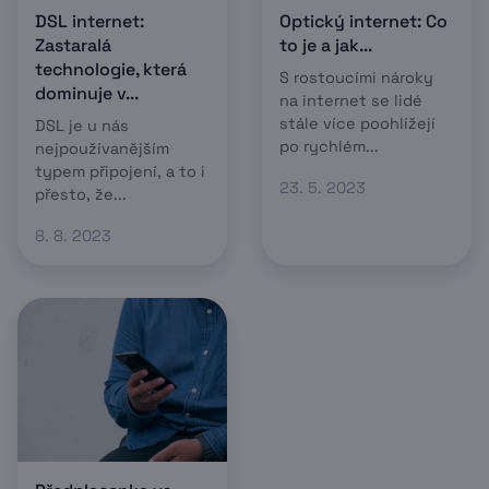
DSL internet:
Optický internet: Co
Zastaralá
to je a jak...
technologie, která
S rostoucími nároky
dominuje v...
na internet se lidé
stále více poohlížejí
DSL je u nás
po rychlém...
nejpoužívanějším
typem připojení, a to i
23. 5. 2023
přesto, že...
8. 8. 2023