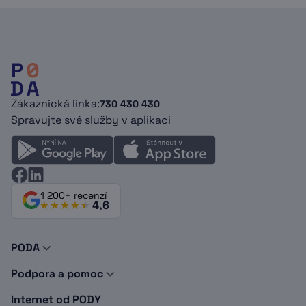
Zákaznická linka:
730 430 430
Spravujte své služby v aplikaci
1 200+ recenzí
4,6
PODA
O nás
Podpora a pomoc
Novinky a tipy
Kontakty
Doporuč PODU
Internet od PODY
Podpora