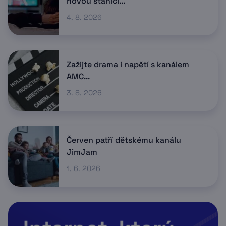
novou stanici...
4. 8. 2026
Zažijte drama i napětí s kanálem
AMC...
3. 8. 2026
Červen patří dětskému kanálu
JimJam
1. 6. 2026